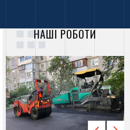
території, майданчики. Наша компанія в Україні надає якісні
послуги з асфальтування та подальшого обслуговування
вулиць, дворів, майданчиків і доріг. Ми готові запропонувати
всі види ремонтних робіт по влаштуванню доріг. Установка,
заміна бордюрів та поребриків проводиться професіоналами на
НАШІ РОБОТИ
високому рівні.
На початковому етапі всіх робіт фахівці виїдуть для візуальної
оцінки території, для вивчення особливостей певної
місцевості. Після цього готується проект, встановлюється ціна
на
асфальтування доріг і дворів Біла Церква
.
Звернувшись до нас, ви зможете замовити оновлення
відмосток навколо будівель, а також
асфальтування та
ремонт доріг Біла Церква
недорого. У прайс-листі ви
зможете дізнатися вартість послуги. Ми пропонуємо клієнтам
вигідні умови для роботи.