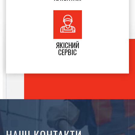
Якщо вам потрібно оновлення відмостки навколо будинку, то
ви можете звернутися до нас. Для того, щоб зробити ремонт
асфальтового покриття використовуються ручні інструменти,
відбійні молотки, катки, фрези. Ми надаємо також послуги з
часткового ремонту асфальтових покриттів, послуги
капітального асфальтування.
ЯКІСНИЙ
СЕРВІС
Асфальтування потрібно виконувати в найкоротші терміни. Це
обумовлено тим, що асфальтове покриття швидше висихає,
твердіє, його потрібно оперативно обробляти, а також з
причини перекритого дорожнього руху. У нашій компанії "Лев
Груп" весь кошторис обговорюється до складання договору про
роботу. Звернувшись до нас, ви зможете замовити якісні
послуги з
асфальтування доріг, тротуарів, вулиць і
майданчиків
.
НАШІ КОНТАКТИ