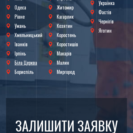
Українка
Одеса
Житомир
Фастів
Рівне
Кагарлик
Чернігів
Умань
Козятин
Яготин
Хмельницький
Коростень
Іванків
Коростишів
Ірпінь
Макарів
Біла Церква
Малин
Бориспіль
Миргород
ЗАЛИШИТИ ЗАЯВКУ