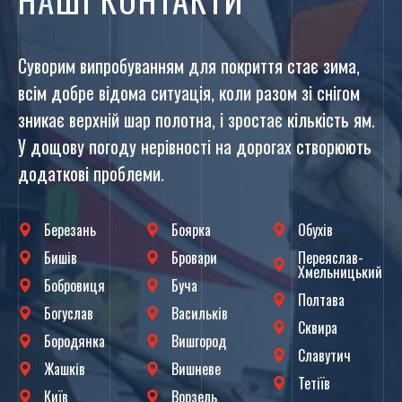
Суворим випробуванням для покриття стає зима,
всім добре відома ситуація, коли разом зі снігом
зникає верхній шар полотна, і зростає кількість ям.
У дощову погоду нерівності на дорогах створюють
додаткові проблеми.
Березань
Боярка
Обухів
Бишів
Бровари
Переяслав-
Хмельницький
Бобровиця
Буча
Полтава
Богуслав
Васильків
Сквира
Бородянка
Вишгород
Славутич
Жашків
Вишневе
Тетіїв
Київ
Ворзель