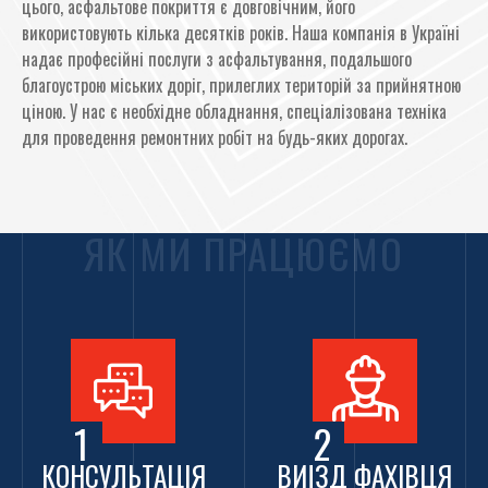
цього, асфальтове покриття є довговічним, його
використовують кілька десятків років. Наша компанія в Україні
надає професійні послуги з асфальтування, подальшого
благоустрою міських доріг, прилеглих територій за прийнятною
ціною. У нас є необхідне обладнання, спеціалізована техніка
для проведення ремонтних робіт на будь-яких дорогах.
Наші фахівці здатні вирішувати завдання будь-якого рівня
складності.
ЯК МИ ПРАЦЮЄМО
Компанія "Лев Груп" надає
асфальтування територій,
стоянок, заправок, АЗС, ангарів, складів в Біла Церква
на
високому рівні. Переглянувши фото і прайс лист, прочитавши
відгуки попередніх замовників ви зможете замовити
асфальтування дворів, вулиць, площ за прийнятною ціною.
Кваліфіковані фахівці зроблять ремонтні роботи асфальту
1
2
якісно і оперативно. У своїй роботі майстри використовують:
КОНСУЛЬТАЦІЯ
ВИЇЗД ФАХІВЦЯ
сучасне обладнання;